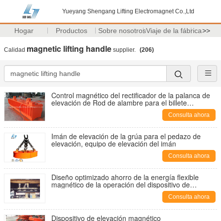
Yueyang Shengang Lifting Electromagnet Co.,Ltd
Hogar
Productos
Sobre nosotros
Viaje de la fábrica
>>
magnetic lifting handle
Calidad
supplier.
(206)
Control magnético del rectificador de la palanca de
elevación de Rod de alambre para el billete
floreciente grande
Consulta ahora
Imán de elevación de la grúa para el pedazo de
elevación, equipo de elevación del imán
Consulta ahora
Diseño optimizado ahorro de la energía flexible
magnético de la operación del dispositivo de
elevación del alzamiento
Consulta ahora
Dispositivo de elevación magnético