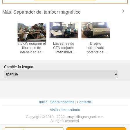
Separador del tambor magnético
Más
oercitiva
7.5KW mojaron el
Las series de
Diseño
Separ
a fuerte
tipo seco de
CTN mojaron
optimizado
optimiza
parador
intensidad alta
intensidad
potente del
tamb
ágnetico
capacidad grande
magnética
separador del
magnét
bor del
del separador
magnética del
tambor magnético
separ
de hierro
magnético del
separador 1900-
de la tierra rara de
magnétic
Cambie la lengua
5m m
tambor
3000GS
NdFeB
líqui
refrigerad
manejar l
de la p
Inicio
|
Sobre nosotros
|
Contacto
Visión de escritorio
Copyright © 2019 - 2022 scrap-liftingmagnet.com.
All rights reserved.