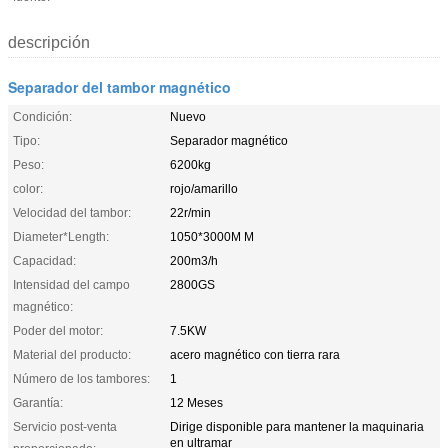
descripción
Separador del tambor magnético
Condición:
Nuevo
Tipo:
Separador magnético
Peso:
6200kg
color:
rojo/amarillo
Velocidad del tambor:
22r/min
Diameter*Length:
1050*3000M M
Capacidad:
200m3/h
Intensidad del campo
2800GS
magnético:
Poder del motor:
7.5KW
Material del producto:
acero magnético con tierra rara
Número de los tambores:
1
Garantía:
12 Meses
Servicio post-venta
Dirige disponible para mantener la maquinaria
en ultramar