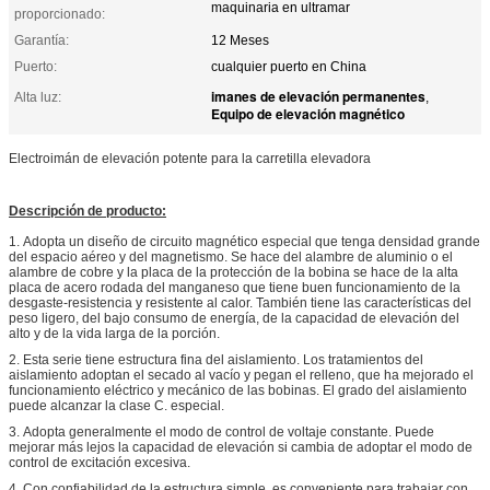
maquinaria en ultramar
proporcionado:
Garantía:
12 Meses
Puerto:
cualquier puerto en China
imanes de elevación permanentes
Alta luz:
,
Equipo de elevación magnético
Electroimán de elevación potente para la carretilla elevadora
Descripción de producto:
1.
Adopta un diseño de circuito magnético especial que tenga densidad grande
del espacio aéreo y del magnetismo. Se hace del alambre de aluminio o el
alambre de cobre y la placa de la protección de la bobina se hace de la alta
placa de acero rodada del manganeso que tiene buen funcionamiento de la
desgaste-resistencia y resistente al calor. También tiene las características del
peso ligero, del bajo consumo de energía, de la capacidad de elevación del
alto y de la vida larga de la porción.
2.
Esta serie tiene estructura fina del aislamiento. Los tratamientos del
aislamiento adoptan el secado al vacío y pegan el relleno, que ha mejorado el
funcionamiento eléctrico y mecánico de las bobinas. El grado del aislamiento
puede alcanzar la clase C. especial.
3.
Adopta generalmente el modo de control de voltaje constante. Puede
mejorar más lejos la capacidad de elevación si cambia de adoptar el modo de
control de excitación excesiva.
4.
Con confiabilidad de la estructura simple, es conveniente para trabajar con