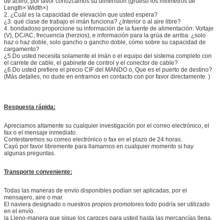
de acero, por favor conozcamos su dimensión (grueso los milímetros de
Length× Width×)
2. ¿Cuál es la capacidad de elevación que usted espera?
¿3. qué clase de trabajo el imán funciona? ¿Interior o al aire libre?
4. bondadoso proporcione su información de la fuente de alimentación: Voltaje
(V), DC/AC, frecuencia (herzios), e información para la grúa de arriba: ¿solo
haz o haz doble, solo gancho o gancho doble, cómo sobre su capacidad de
cargamento?
¿5.Do usted necesita solamente el imán o el equipo del sistema completo con
el carrete de cable, el gabinete de control y el conector de cable?
¿6.Do usted prefiere el precio CIF del MANDO o, Que es el puerto de destino?
(Más detalles, no dude en entrarnos en contacto con por favor directamente. )
Respuesta rápida:
Apreciamos altamente su cualquier investigación por el correo electrónico, el
fax o el mensaje inmediato.
Contestaremos su correo electrónico o fax en el plazo de 24 horas.
Cayó por favor libremente para llamarnos en cualquier momento si hay
algunas preguntas.
Transporte conveniente:
Todas las maneras de envío disponibles podían ser aplicadas, por el
mensajero, aire o mar.
El naviera designado o nuestros propios promotores todo podría ser utilizado
en el envío.
la Lleno-manera que sigue los cargces para usted hasta las mercancías llega.