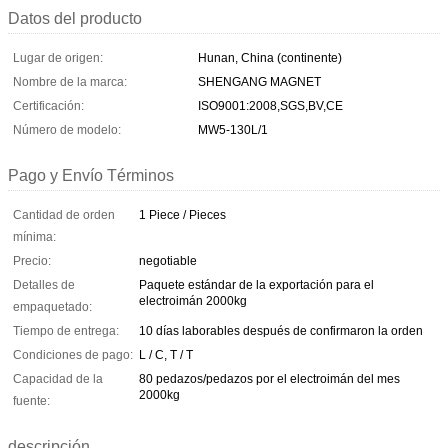
Datos del producto
Lugar de origen:
Hunan, China (continente)
Nombre de la marca:
SHENGANG MAGNET
Certificación:
ISO9001:2008,SGS,BV,CE
Número de modelo:
MW5-130L/1
Pago y Envío Términos
Cantidad de orden
1 Piece / Pieces
mínima:
Precio:
negotiable
Detalles de
Paquete estándar de la exportación para el
electroimán 2000kg
empaquetado:
Tiempo de entrega:
10 días laborables después de confirmaron la orden
Condiciones de pago:
L / C, T / T
Capacidad de la
80 pedazos/pedazos por el electroimán del mes
2000kg
fuente:
descripción