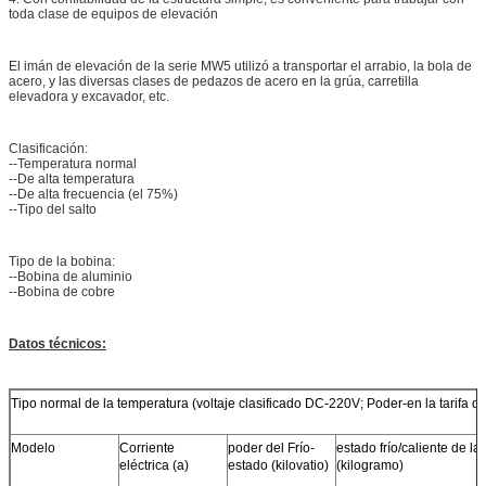
toda clase de equipos de elevación
El imán de elevación de la serie MW5 utilizó a transportar el arrabio, la bola de
acero, y las diversas clases de pedazos de acero en la grúa, carretilla
elevadora y excavador, etc.
Clasificación:
--Temperatura normal
--De alta temperatura
--De alta frecuencia (el 75%)
--Tipo del salto
Tipo de la bobina:
--Bobina de aluminio
--Bobina de cobre
Datos técnicos:
Tipo normal de la temperatura (voltaje clasificado DC-220V; Poder-en la tarifa
Modelo
Corriente
poder del Frío-
estado frío/caliente de l
eléctrica (a)
estado (kilovatio)
(kilogramo)