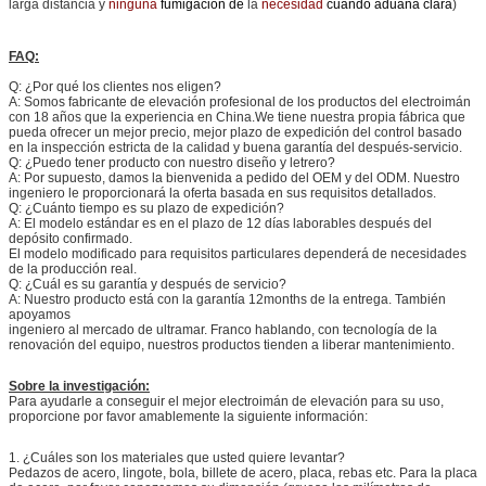
larga distancia y
ninguna
fumigación de
la
necesidad
cuando aduana clara
)
FAQ:
Q: ¿Por qué los clientes nos eligen?
A: Somos fabricante de elevación profesional de los productos del electroimán
con 18 años que la experiencia en China.We tiene nuestra propia fábrica que
pueda ofrecer un mejor precio, mejor plazo de expedición del control basado
en la inspección estricta de la calidad y buena garantía del después-servicio.
Q: ¿Puedo tener producto con nuestro diseño y letrero?
A: Por supuesto, damos la bienvenida a pedido del OEM y del ODM. Nuestro
ingeniero le proporcionará la oferta basada en sus requisitos detallados.
Q: ¿Cuánto tiempo es su plazo de expedición?
A: El modelo estándar es en el plazo de 12 días laborables después del
depósito confirmado.
El modelo modificado para requisitos particulares dependerá de necesidades
de la producción real.
Q: ¿Cuál es su garantía y después de servicio?
A: Nuestro producto está con la garantía 12months de la entrega. También
apoyamos
ingeniero al mercado de ultramar. Franco hablando, con tecnología de la
renovación del equipo, nuestros productos tienden a liberar mantenimiento.
Sobre la investigación:
Para ayudarle a conseguir el mejor electroimán de elevación para su uso,
proporcione por favor amablemente la siguiente información:
1.
¿Cuáles son los materiales que usted quiere levantar?
Pedazos de acero, lingote, bola, billete de acero, placa, rebas etc. Para la placa